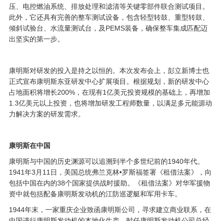
压、电控燃油系统、排放处理和滤清等关键零部件联合测试项目。
此外，它还具有完善的整车测试设备，包含轻型转鼓、重型转鼓、
倾斜试验台、水流量测试台，及PEMS装备，确保整车集成匹配迈
出坚实的第一步。
康明斯对研发的投入是持之以恒的。本次发布会上，彭立新博士也
正式宣布康明斯东亚研发中心扩展项目。根据规划，新的研发中心
占地面积将增长200%，在现有1亿美元投资规模的基础上，再增加
1.3亿美元以上投资，也将增加研发工程师数量，以满足多元能源动
力解决方案的研发需求。
康明斯在中国
康明斯与中国的历史渊源可以追溯到半个多世纪前的1940年代。
1941年3月11日，美国总统弗兰克林•罗斯福签署《租借法案》，向
包括中国在内的38个国家提供战时援助。《租借法案》对华军援物
资中就包括配备康明斯发动机的江防巡逻艇和军用卡车。
1944年末，一家重庆企业致函康明斯公司，寻求建立商业联系，在
中国进行康明斯发动机的本地化生产，时任康明斯发动机公司总经