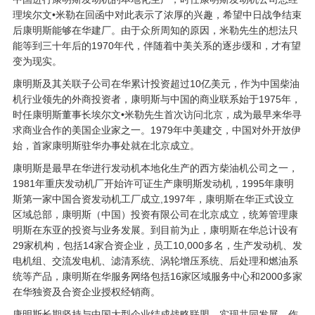
理埃尔文•米勒在回函中对此表示了浓厚的兴趣，希望中日战争结束
后康明斯能够在华建厂。由于众所周知的原因，米勒先生的想法只
能等到三十年后的1970年代，伴随着中美关系的逐步缓和，才有望
变为现实。
康明斯及其关联子公司在华累计投资超过10亿美元，作为中国柴油
机行业领先的外商投资者，康明斯与中国的商业联系始于1975年，
时任康明斯董事长埃尔文•米勒先生首次访问北京，成为最早来华寻
求商业合作的美国企业家之一。1979年中美建交，中国对外开放伊
始，首家康明斯驻华办事处就在北京成立。
康明斯是最早在华进行发动机本地化生产的西方柴油机公司之一，
1981年重庆发动机厂开始许可证生产康明斯发动机，1995年康明
斯第一家中国合资发动机工厂成立,1997年，康明斯在华正式设立
区域总部，康明斯（中国）投资有限公司在北京成立，统筹管理康
明斯在东亚的投资与业务发展。到目前为止，康明斯在华总计设有
29家机构，包括14家合资企业，员工10,000多名，生产发动机、发
电机组、交流发电机、滤清系统、涡轮增压系统、后处理和燃油系
统等产品，康明斯在华服务网络包括16家区域服务中心和2000多家
在华独资及合资企业授权经销商。
康明斯长期坚持与中国大型企业结成战略联盟，实现共同发展。作