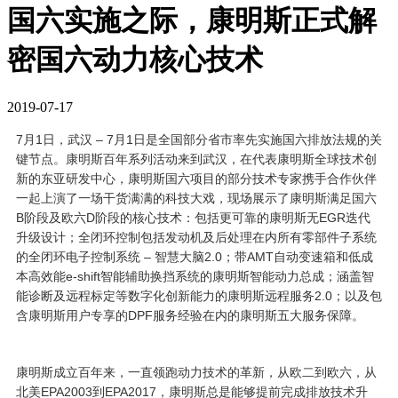
国六实施之际，康明斯正式解
密国六动力核心技术
2019-07-17
7月1日，武汉 – 7月1日是全国部分省市率先实施国六排放法规的关
键节点。康明斯百年系列活动来到武汉，在代表康明斯全球技术创
新的东亚研发中心，康明斯国六项目的部分技术专家携手合作伙伴
一起上演了一场干货满满的科技大戏，现场展示了康明斯满足国六
B阶段及欧六D阶段的核心技术：包括更可靠的康明斯无EGR迭代
升级设计；全闭环控制包括发动机及后处理在内所有零部件子系统
的全闭环电子控制系统 – 智慧大脑2.0；带AMT自动变速箱和低成
本高效能e-shift智能辅助换挡系统的康明斯智能动力总成；涵盖智
能诊断及远程标定等数字化创新能力的康明斯远程服务2.0；以及包
含康明斯用户专享的DPF服务经验在内的康明斯五大服务保障。
康明斯成立百年来，一直领跑动力技术的革新，从欧二到欧六，从
北美EPA2003到EPA2017，康明斯总是能够提前完成排放技术升