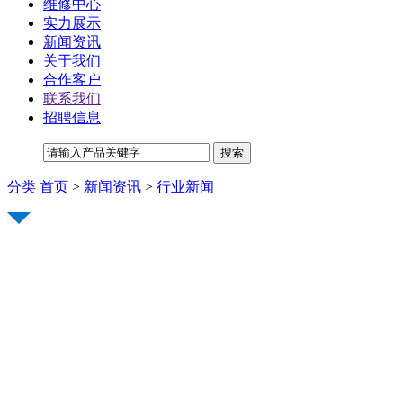
维修中心
实力展示
新闻资讯
关于我们
合作客户
联系我们
招聘信息
分类
首页
>
新闻资讯
>
行业新闻