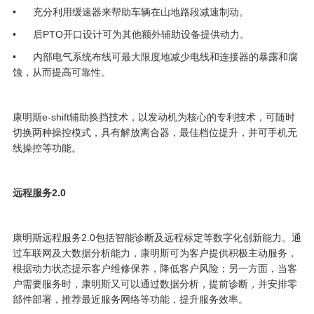
• 充分利用缓速器来帮助车辆在山地路段减速制动。
• 后PTO开口设计可为其他额外辅助设备提供动力。
• 内部电气系统布线可最大限度地减少电线和连接器的暴露和腐
蚀，从而提高可靠性。
康明斯e-shift辅助换挡技术，以发动机为核心的专利技术，可随时
切换两种操控模式，具有解放离合器，最佳档位提升，并可手机无
线操控等功能。
远程服务
2.0
康明斯远程服务2.0包括智能诊断及远程标定等数字化创新能力。通
过车联网及大数据分析能力，康明斯可为客户提供积极主动服务，
根据动力状态提示客户维修保养，降低客户风险；另一方面，当客
户需要服务时，康明斯又可以通过数据分析，提前诊断，并安排零
部件部署，推荐最近服务网络等功能，提升服务效率。