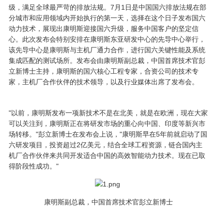
级，满足全球最严苛的排放法规。7月1日是中国国六排放法规在部
分城市和应用领域内开始执行的第一天，选择在这个日子发布国六
动力技术，展现出康明斯迎接国六升级，服务中国客户的坚定信
心。此次发布会特别安排在康明斯东亚研发中心的先导中心举行，
该先导中心是康明斯与主机厂通力合作，进行国六关键性能及系统
集成匹配的测试场所。发布会由康明斯副总裁，中国首席技术官彭
立新博士主持，康明斯的国六核心工程专家，合资公司的技术专
家，主机厂合作伙伴的技术领导，以及行业媒体出席了发布会。
"以前，康明斯发布一项新技术不是在北美，就是在欧洲，现在大家
可以关注到，康明斯正在将研发市场的重心向中国、印度等新兴市
场转移。"彭立新博士在发布会上说，"康明斯早在5年前就启动了国
六研发项目，投资超过2亿美元，结合全球工程资源，链合国内主
机厂合作伙伴来共同开发适合中国的高效智能动力技术。现在已取
得阶段性成功。"
康明斯副总裁，中国首席技术官彭立新博士