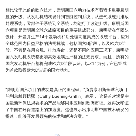
相比较于此前的欧六技术，康明斯国六动力技术有着诸多重要且明
显的升级。从发动机结构设计到智能控制系统，从进气系统到排放
处理系统，零部件子系统到全系统，均进行了改进升级。康明斯国
六项目是康明斯全球六战略项目的重要组成部分。康明斯在华团队
设计、开发并生产14个发动机和后处理高度集成的系统平台，应对
全球范围内日益严格的法规挑战，包括国六B阶段，以及欧六D阶
段。不管是在用合规、排放寿命，还是不同的应用工况下，康明斯
国六发动机系统都更加高效地满足严格的法规要求。而且，所有的
国六发动机平台都将完成欧六D阶段认证。以Z14为例，它已经成
为首款取得欧六D认证的国六动力。
"康明斯国六项目的成功是真正的里程碑。"负责康明斯全球六项目
的副总裁顾恺熙（Cathy Buening-Griffin）表示，"这是首次满足中
国最新环保法规要求的产品能够同步应用到欧洲市场。这再次印证
了中国在环保道路上的加速度。这也展示出康明斯中国技术研发的
提速，能够开发最领先的技术和解决方案。"