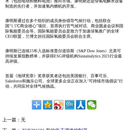
术（包括电动和燃料电池）推向市场。康明斯还是绿氢电解水设备
制造的先行者，并加速氢内燃机的开发。
康明斯通过在多个组织的成员身份倡导气候行动，包括联合
国“1.5℃商业雄心”项目、首席执行官气候对话、商业圆桌会议和国
际氢能委员会等。国际氢能委员会是致力于加速绿氢推广的全球
CEO联盟，兰博文担任国际氢能委员会联合主席。
康明斯已连续15年入选标准普尔道琼斯（S&P Dow Jones）北美可
持续发展指数榜单，并获得ESG评级机构Sustainalytics 2021行业最
高评级。
首届《地球宪章》奖章获奖者还包括美国银行、百事可乐、
Salesforce和施乐公司。全球更多企业正在加入“可持续市场倡议”行
动，共同应对全球气候挑战。
上一篇：
无