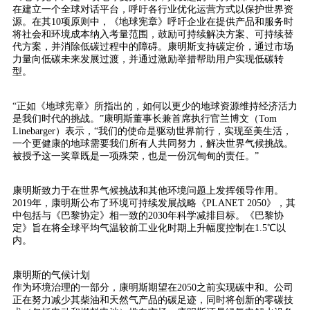
在建立一个全球对话平台，呼吁各行业优化运营方式以保护世界资
源。在其10项原则中，《地球宪章》呼吁企业在提供产品和服务时
将社会和环境成本纳入考量范围，鼓励可持续解决方案、可持续替
代方案，并消除低碳过程中的障碍。康明斯支持碳定价，通过市场
力量向低碳未来发展过渡，并通过激励举措帮助用户实现低碳转
型。
“正如《地球宪章》所指出的，如何以更少的地球资源维持经济活力
是我们时代的挑战。”康明斯董事长兼首席执行官兰博文（Tom
Linebarger）表示，“我们的使命是驱动世界前行，实现至美生活，
一个更健康的地球需要我们所有人共同努力，解决世界气候挑战。
被授予这一奖章既是一项殊荣，也是一份沉甸甸的责任。”
康明斯致力于在世界气候挑战和其他环境问题上发挥领导作用。
2019年，康明斯公布了环境可持续发展战略《PLANET 2050》，其
中包括与《巴黎协定》相一致的2030年科学减排目标。《巴黎协
定》旨在将全球平均气温较前工业化时期上升幅度控制在1.5℃以
内。
康明斯的气候计划
作为环境治理的一部分，康明斯期望在2050之前实现碳中和。公司
正在努力减少其柴油和天然气产品的碳足迹，同时将创新的零碳技