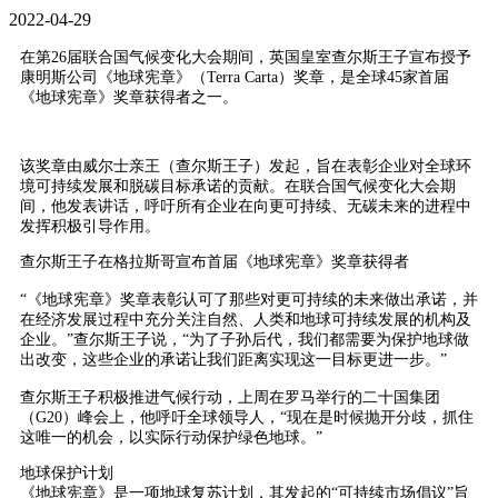
2022-04-29
在第26届联合国气候变化大会期间，英国皇室查尔斯王子宣布授予
康明斯公司《地球宪章》（Terra Carta）奖章，是全球45家首届
《地球宪章》奖章获得者之一。
该奖章由威尔士亲王（查尔斯王子）发起，旨在表彰企业对全球环
境可持续发展和脱碳目标承诺的贡献。在联合国气候变化大会期
间，他发表讲话，呼吁所有企业在向更可持续、无碳未来的进程中
发挥积极引导作用。
查尔斯王子在格拉斯哥宣布首届《地球宪章》奖章获得者
“《地球宪章》奖章表彰认可了那些对更可持续的未来做出承诺，并
在经济发展过程中充分关注自然、人类和地球可持续发展的机构及
企业。”查尔斯王子说，“为了子孙后代，我们都需要为保护地球做
出改变，这些企业的承诺让我们距离实现这一目标更进一步。”
查尔斯王子积极推进气候行动，上周在罗马举行的二十国集团
（G20）峰会上，他呼吁全球领导人，“现在是时候抛开分歧，抓住
这唯一的机会，以实际行动保护绿色地球。”
地球保护计划
《地球宪章》是一项地球复苏计划，其发起的“可持续市场倡议”旨