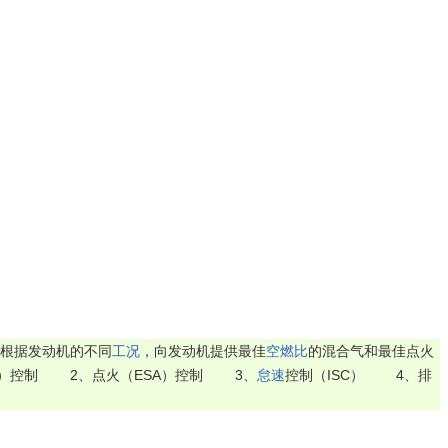
以根据发动机的不同
工况
，向发动机提供最佳
空燃比
的混合气和最佳点火
     2、点火（ESA）控制        3、
怠速
控制（ISC）        4、排