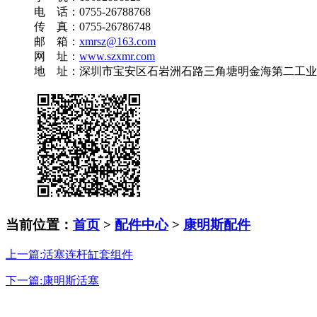
电 话：0755-26788768
传 真：0755-26786748
邮 箱：
xmrsz@163.com
网 址：
www.szxmr.com
地 址：深圳市宝安区石岩洲石路三角塘明金海第二工业园A
当前位置：
首页
>
配件中心
>
康明斯配件
上一篇:活塞连杆缸套组件
下一篇:康明斯活塞