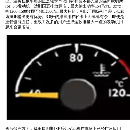
型。这辆栏板车用的正是轻卡市场口碑和技术都先进的福田康明斯
ISF 3.8发动机，达到国五排放标准，最大输出功率154马力。发动
机1200-1500转即可输出500Nm最大扭矩，相比于同级别产品，低转
速扭矩输出更有优势。3.8升的排量用在轻卡上面绰绰有余，即使是
重载也能胜任，重载工况多的用户选择这款排量大一点的发动机用
起来会更省油。
售后保养方面，福田康明斯ISF系列发动机在市场上已经广泛应用