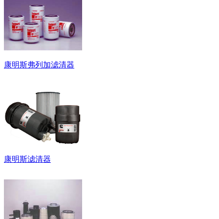
康明斯弗列加滤清器
康明斯滤清器