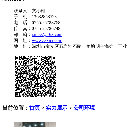
联系人：文小姐
手 机：13632858523
电 话：0755-26788768
传 真：0755-26786748
邮 箱：
xmrsz@163.com
网 址：
www.szxmr.com
地 址：深圳市宝安区石岩洲石路三角塘明金海第二工业园A
当前位置：
首页
>
实力展示
>
公司环境